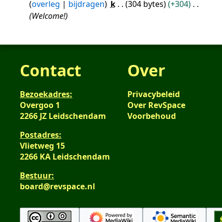
overleg
bijdragen
k
304 bytes
+304
jul
Welcome!
2016
Contact
Over
Bezoekadres:
Privacybeleid
Overgoo 1
Over RevSpace
2266 JZ Leidschendam
Voorbehoud
Postadres:
Vlietweg 15
2266 KA Leidschendam
Bestuur:
board@revspace.nl