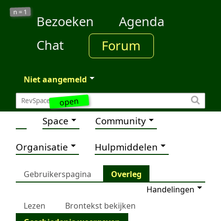
1
n =
Bezoeken
Agenda
Chat
Forum
Niet aangemeld
open
Space
Community
Organisatie
Hulpmiddelen
Gebruikerspagina
Overleg
Handelingen
Lezen
Brontekst bekijken