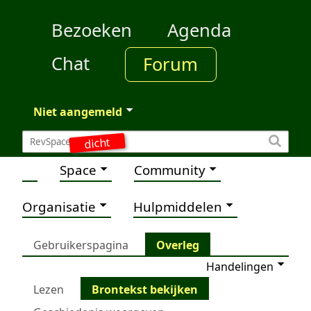
Bezoeken
Agenda
Chat
Forum
Niet aangemeld
dicht
Space
Community
Organisatie
Hulpmiddelen
Gebruikerspagina
Overleg
Handelingen
Lezen
Brontekst bekijken