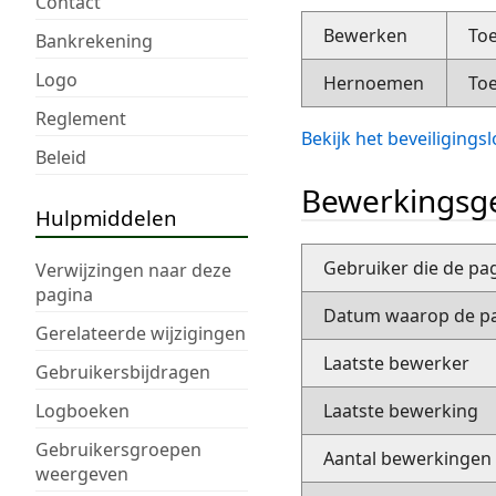
Contact
Bewerken
Toe
Bankrekening
Logo
Hernoemen
Toe
Reglement
Bekijk het beveiliging
Beleid
Bewerkingsge
Hulpmiddelen
Gebruiker die de pa
Verwijzingen naar deze
pagina
Datum waarop de pa
Gerelateerde wijzigingen
Laatste bewerker
Gebruikersbijdragen
Logboeken
Laatste bewerking
Gebruikersgroepen
Aantal bewerkingen
weergeven