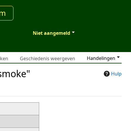
um
Niet aangemeld
Handelingen
jken
Geschiedenis weergeven
nsmoke"
Hulp