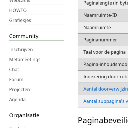
Webcams
Paginalengte (in byt
HOWTO
Naamruimte-ID
Grafiekjes
Naamruimte
Community
Paginanummer
Inschrijven
Taal voor de pagina
Metameetings
Pagina-inhoudsmod
Chat
Indexering door rob
Forum
Aantal doorverwijzi
Projecten
Agenda
Aantal subpagina's 
Organisatie
Paginabeveil