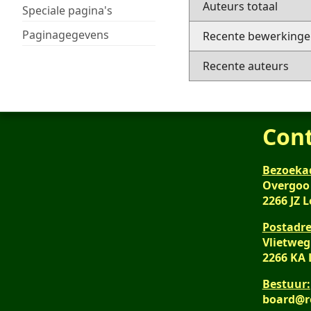
Auteurs totaal
Speciale pagina's
Paginagegevens
Recente bewerkingen
Recente auteurs
Con
Bezoeka
Overgoo
2266 JZ 
Postadre
Vlietweg
2266 KA
Bestuur:
board@r