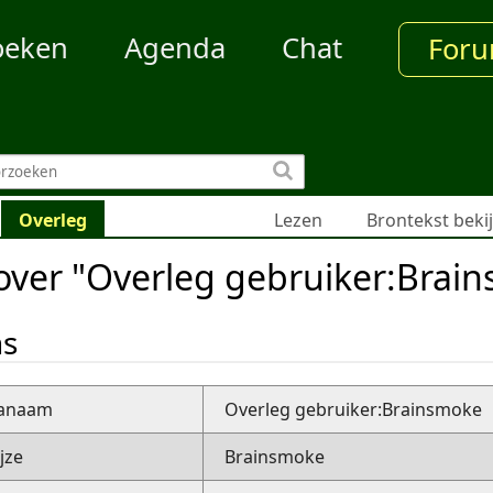
oeken
Agenda
Chat
For
Overleg
Lezen
Brontekst beki
over "Overleg gebruiker:Brai
ns
nanaam
Overleg gebruiker:Brainsmoke
jze
Brainsmoke