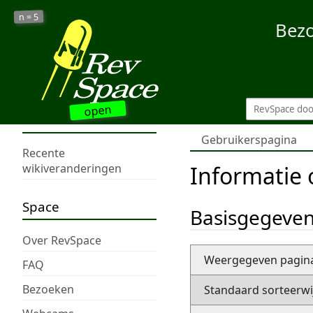
5
n =
Bez
open
Gebruikerspagina
Recente
Informatie 
wikiveranderingen
Space
Basisgegeve
Over RevSpace
Weergegeven pagi
FAQ
Bezoeken
Standaard sorteerwi