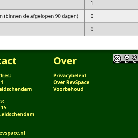
1
 (binnen de afgelopen 90 dagen)
0
0
tact
Over
dres:
Privacybeleid
 1
Over RevSpace
Leidschendam
Voorbehoud
s:
 15
 Leidschendam
evspace.nl