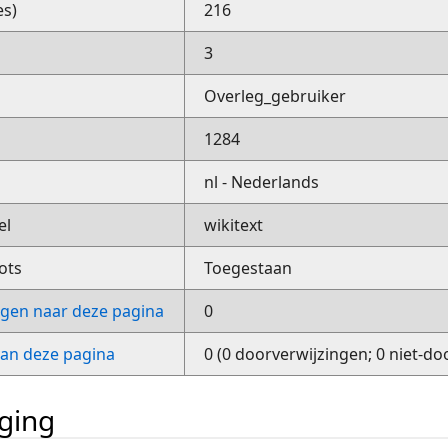
es)
216
3
Overleg_gebruiker
1284
nl - Nederlands
el
wikitext
ots
Toegestaan
ngen naar deze pagina
0
van deze pagina
0 (0 doorverwijzingen; 0 niet-do
iging