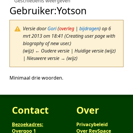
Geschiedenis weergeven
Gebruiker
:
Yotson
Versie door
Gori
(
overleg
|
bijdragen
)
op 6
mrt 2013 om 18:41
(Creating user page with
biography of new user.)
(wijz) ← Oudere versie | Huidige versie (wijz)
| Nieuwere versie → (wijz)
Minimaal drie woorden.
Contact
Over
Bezoekadres:
Privacybeleid
Overgoo 1
Over RevSpace