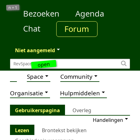
1
n =
Bezoeken
Agenda
Chat
Forum
Niet aangemeld
open
Space
Community
Organisatie
Hulpmiddelen
Gebruikerspagina
Overleg
Handelingen
Lezen
Brontekst bekijken