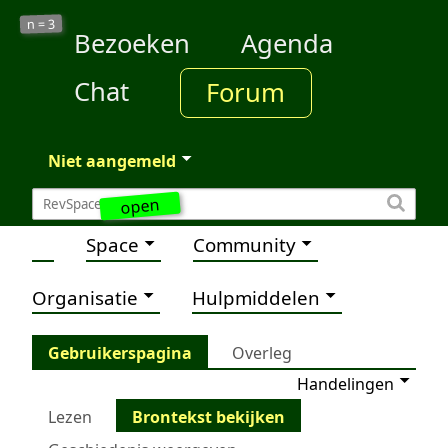
3
n =
Bezoeken
Agenda
Chat
Forum
Niet aangemeld
open
Space
Community
Organisatie
Hulpmiddelen
Gebruikerspagina
Overleg
Handelingen
Lezen
Brontekst bekijken