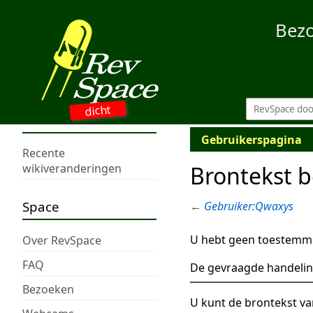
Bez
dicht
Gebruikerspagina
Recente
Brontekst 
wikiveranderingen
Space
←
Gebruiker:Qwaxys
U hebt geen toestemmi
Over RevSpace
FAQ
De gevraagde handelin
Bezoeken
U kunt de brontekst va