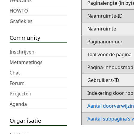
Webcams
Paginalengte (in byt
HOWTO
Naamruimte-ID
Grafiekjes
Naamruimte
Community
Paginanummer
Inschrijven
Taal voor de pagina
Metameetings
Pagina-inhoudsmod
Chat
Gebruikers-ID
Forum
Indexering door rob
Projecten
Agenda
Aantal doorverwijzi
Aantal subpagina's 
Organisatie