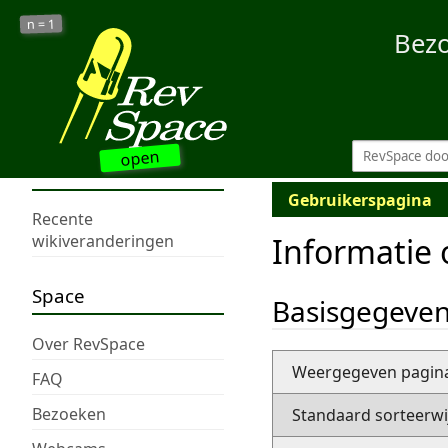
1
n =
Bez
open
Gebruikerspagina
Recente
Informatie
wikiveranderingen
Space
Basisgegeve
Over RevSpace
Weergegeven pagi
FAQ
Bezoeken
Standaard sorteerwi