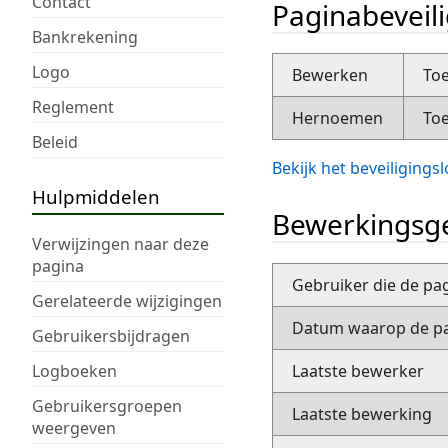
Contact
Paginabeveil
Bankrekening
Logo
Bewerken
Toe
Reglement
Hernoemen
Toe
Beleid
Bekijk het beveiliging
Hulpmiddelen
Bewerkingsge
Verwijzingen naar deze
pagina
Gebruiker die de pa
Gerelateerde wijzigingen
Datum waarop de pa
Gebruikersbijdragen
Logboeken
Laatste bewerker
Gebruikersgroepen
Laatste bewerking
weergeven