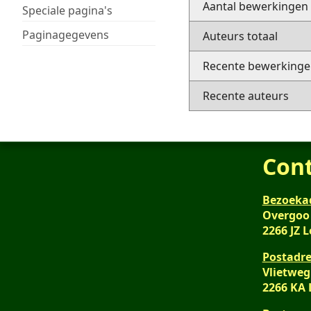
Aantal bewerkingen
Speciale pagina's
Paginagegevens
Auteurs totaal
Recente bewerkingen
Recente auteurs
Con
Bezoeka
Overgoo
2266 JZ 
Postadre
Vlietweg
2266 KA