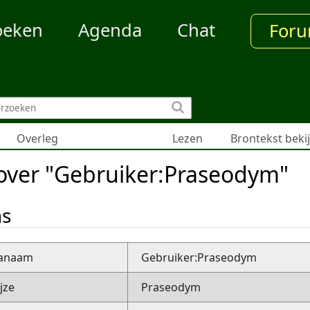
oeken
Agenda
Chat
For
Overleg
Lezen
Brontekst beki
 over "Gebruiker:Praseodym"
ns
nanaam
Gebruiker:Praseodym
jze
Praseodym