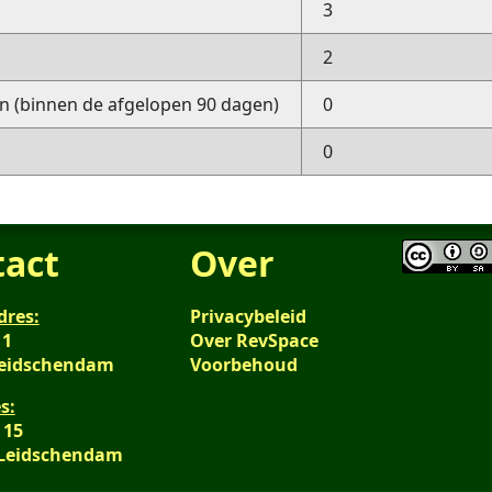
3
2
 (binnen de afgelopen 90 dagen)
0
0
tact
Over
dres:
Privacybeleid
 1
Over RevSpace
Leidschendam
Voorbehoud
s:
 15
 Leidschendam