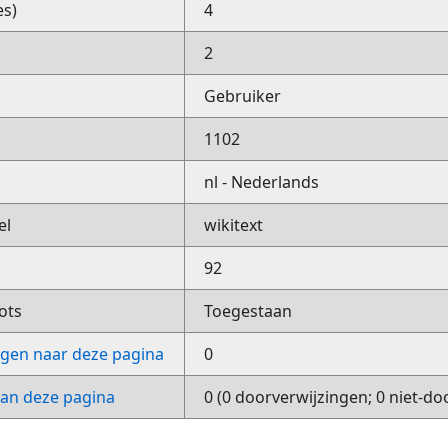
es)
4
2
Gebruiker
1102
nl - Nederlands
el
wikitext
92
ots
Toegestaan
ngen naar deze pagina
0
van deze pagina
0 (0 doorverwijzingen; 0 niet-do