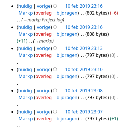
s
G
i
huidig
vorige
10 feb 2019 23:16
e
b
s
e
10
n
Markp
overleg
bijdragen
802 bytes
−6
r
e
a
e
feb
g
→
markp Project log
k
w
m
n
2019
s
i
huidig
vorige
10 feb 2019 23:16
e
e
b
s
n
Markp
overleg
bijdragen
808 bytes
r
n
e
a
g
+11
→
markp
k
v
w
m
s
i
huidig
vorige
10 feb 2019 23:13
a
e
e
s
n
Markp
overleg
bijdragen
797 bytes
0
t
r
n
a
g
t
k
v
m
s
G
i
i
huidig
vorige
10 feb 2019 23:10
a
e
s
e
n
n
Markp
overleg
bijdragen
797 bytes
0
t
n
a
e
g
g
t
v
m
n
s
G
huidig
vorige
10 feb 2019 23:08
i
a
e
b
s
e
Markp
overleg
bijdragen
797 bytes
0
n
t
n
e
a
e
g
t
v
w
m
n
G
huidig
vorige
10 feb 2019 23:07
i
a
e
e
b
e
Markp
overleg
bijdragen
797 bytes
+1
n
t
r
n
e
e