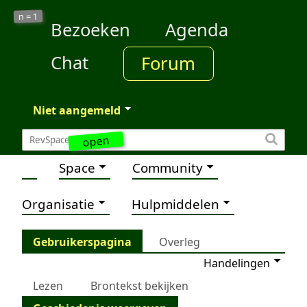
1
n =
Bezoeken
Agenda
Chat
Forum
Niet aangemeld
open
Space
Community
Organisatie
Hulpmiddelen
Gebruikerspagina
Overleg
Handelingen
Lezen
Brontekst bekijken