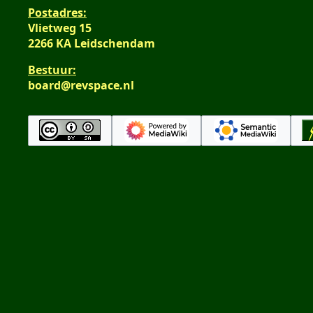
t
Postadres:
i
Vlietweg 15
n
2266 KA Leidschendam
g
Bestuur:
board@revspace.nl