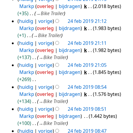
e
b
e
n
Markp
overleg
bijdragen
k
2.018 bytes
r
e
e
g
+35
→
Bike Trailer
k
w
n
s
huidig
vorige
24 feb 2019 21:12
i
e
b
s
Markp
overleg
bijdragen
k
1.983 bytes
n
r
e
a
+1
→
Bike Trailer
g
k
w
m
huidig
vorige
24 feb 2019 21:11
s
i
e
e
Markp
overleg
bijdragen
k
1.982 bytes
s
n
r
n
+137
→
Bike Trailer
a
g
k
v
huidig
vorige
24 feb 2019 21:05
m
s
i
a
Markp
overleg
bijdragen
k
1.845 bytes
e
s
n
t
+269
n
a
g
t
G
huidig
vorige
24 feb 2019 08:54
v
m
s
i
e
Markp
overleg
bijdragen
k
1.576 bytes
a
e
s
n
e
+134
→
Bike Trailer
t
n
a
g
n
huidig
vorige
24 feb 2019 08:51
t
v
m
b
Markp
overleg
bijdragen
1.442 bytes
i
a
e
e
+100
→
Bike Trailer
n
t
n
w
huidig
vorige
24 feb 2019 08:47
g
t