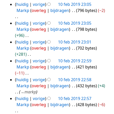
g
t
k
v
w
n
G
huidig
vorige
10 feb 2019 23:05
i
i
a
e
b
e
Markp
overleg
bijdragen
796 bytes
−2
n
n
t
r
e
e
g
g
t
k
w
n
G
huidig
vorige
10 feb 2019 23:05
s
i
i
e
b
e
Markp
overleg
bijdragen
798 bytes
s
n
n
r
e
e
+96
a
g
g
k
w
n
G
huidig
vorige
10 feb 2019 23:01
m
s
i
e
b
e
Markp
overleg
bijdragen
702 bytes
e
s
n
r
e
e
+281
n
a
g
k
w
n
G
huidig
vorige
10 feb 2019 22:59
v
m
s
i
e
b
e
Markp
overleg
bijdragen
421 bytes
a
e
s
n
r
e
e
−11
t
n
a
g
k
w
n
G
huidig
vorige
10 feb 2019 22:58
t
v
m
s
i
e
b
e
Markp
overleg
bijdragen
432 bytes
+4
i
a
e
s
n
r
e
e
→
markp
n
t
n
a
g
k
w
n
huidig
vorige
10 feb 2019 22:57
g
t
v
m
s
i
e
b
Markp
overleg
bijdragen
428 bytes
−6
i
a
e
s
n
r
e
n
t
n
a