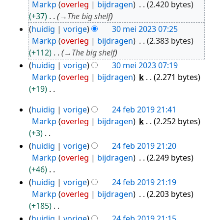
Markp
overleg
bijdragen
2.420 bytes
mei
+37
→
The big shelf
2023
huidig
vorige
30 mei 2023 07:25
Markp
overleg
bijdragen
2.383 bytes
+112
→
The big shelf
huidig
vorige
30 mei 2023 07:19
Markp
overleg
bijdragen
k
2.271 bytes
+19
G
huidig
vorige
24 feb 2019 21:41
e
24
Markp
overleg
bijdragen
k
2.252 bytes
e
feb
+3
n
2019
G
huidig
vorige
24 feb 2019 21:20
b
e
Markp
overleg
bijdragen
2.249 bytes
e
e
+46
w
n
G
huidig
vorige
24 feb 2019 21:19
e
b
e
Markp
overleg
bijdragen
2.203 bytes
r
e
e
+185
k
w
n
G
i
huidig
vorige
24 feb 2019 21:15