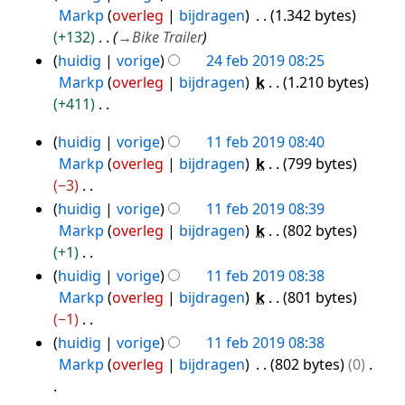
v
e
Markp
overleg
bijdragen
1.342 bytes
i
a
r
+132
→
Bike Trailer
n
t
k
huidig
vorige
24 feb 2019 08:25
g
t
i
Markp
overleg
bijdragen
k
1.210 bytes
i
n
+411
n
g
G
g
s
huidig
vorige
11 feb 2019 08:40
e
11
s
Markp
overleg
bijdragen
k
799 bytes
e
feb
a
−3
n
2019
m
G
huidig
vorige
11 feb 2019 08:39
b
e
e
Markp
overleg
bijdragen
k
802 bytes
e
n
e
+1
w
v
n
G
huidig
vorige
11 feb 2019 08:38
e
a
b
e
Markp
overleg
bijdragen
k
801 bytes
r
t
e
e
−1
k
t
w
n
G
i
huidig
vorige
11 feb 2019 08:38
i
e
b
e
n
Markp
overleg
bijdragen
802 bytes
0
n
r
e
e
g
g
k
w
n