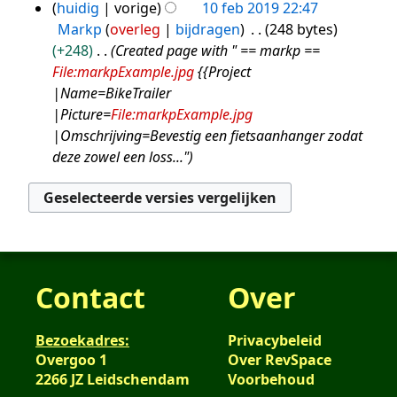
n
huidig
vorige
10 feb 2019 22:47
g
v
m
s
i
b
Markp
overleg
bijdragen
248 bytes
a
e
s
n
e
+248
Created page with " == markp ==
t
n
a
g
w
File:markpExample.jpg
{{Project
t
v
m
s
e
|Name=BikeTrailer
i
a
e
s
r
|Picture=
File:markpExample.jpg
n
t
n
a
k
|Omschrijving=Bevestig een fietsaanhanger zodat
g
t
v
m
i
deze zowel een loss..."
i
a
e
n
n
t
n
g
g
t
v
s
i
a
s
n
t
a
g
t
m
Contact
Over
i
e
n
n
Bezoekadres:
g
Privacybeleid
v
Overgoo 1
Over RevSpace
a
2266 JZ Leidschendam
Voorbehoud
t