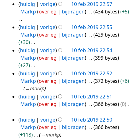
g
k
w
G
huidig
vorige
10 feb 2019 22:57
g
t
v
m
s
i
e
e
Markp
overleg
bijdragen
434 bytes
+5
i
a
e
s
n
r
e
n
t
n
a
g
k
n
G
huidig
vorige
10 feb 2019 22:55
g
t
v
m
s
i
b
e
Markp
overleg
bijdragen
429 bytes
i
a
e
s
n
e
e
+30
n
t
n
a
g
w
n
G
huidig
vorige
10 feb 2019 22:54
g
t
v
m
s
e
b
e
Markp
overleg
bijdragen
399 bytes
i
a
e
s
r
e
e
+27
n
t
n
a
k
w
n
G
huidig
vorige
10 feb 2019 22:52
g
t
v
m
i
e
b
e
Markp
overleg
bijdragen
372 bytes
+6
i
a
e
n
r
e
e
→
markp
n
t
n
g
k
w
n
huidig
vorige
10 feb 2019 22:51
g
t
v
s
i
e
b
Markp
overleg
bijdragen
366 bytes
0
i
a
s
n
r
e
n
t
a
g
k
w
G
huidig
vorige
10 feb 2019 22:50
g
t
m
s
i
e
e
Markp
overleg
bijdragen
366 bytes
i
e
s
n
r
e
+118
→
markp
n
n
a
g
k