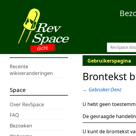
Bez
dicht
Gebruikerspagina
Recente
Brontekst b
wikiveranderingen
Space
←
Gebruiker:Denz
U hebt geen toestemmi
Over RevSpace
FAQ
De gevraagde handelin
Bezoeken
U kunt de brontekst va