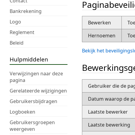
Contact
Paginabeveil
Bankrekening
Logo
Bewerken
Toe
Reglement
Hernoemen
Toe
Beleid
Bekijk het beveiliging
Hulpmiddelen
Bewerkingsge
Verwijzingen naar deze
pagina
Gebruiker die de pa
Gerelateerde wijzigingen
Datum waarop de pa
Gebruikersbijdragen
Logboeken
Laatste bewerker
Gebruikersgroepen
Laatste bewerking
weergeven