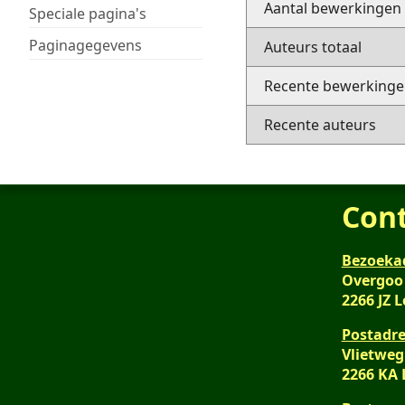
Aantal bewerkingen
Speciale pagina's
Paginagegevens
Auteurs totaal
Recente bewerkingen
Recente auteurs
Con
Bezoeka
Overgoo
2266 JZ 
Postadre
Vlietweg
2266 KA