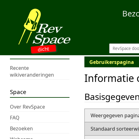
Bez
dicht
Gebruikerspagina
Recente
Informatie 
wikiveranderingen
Space
Basisgegeve
Over RevSpace
Weergegeven pagi
FAQ
Bezoeken
Standaard sorteerwi