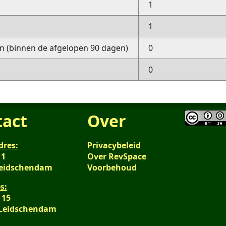
1
1
 (binnen de afgelopen 90 dagen)
0
0
tact
Over
dres:
Privacybeleid
 1
Over RevSpace
Leidschendam
Voorbehoud
s:
 15
 Leidschendam