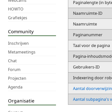
Webcams
Paginalengte (in byt
HOWTO
Naamruimte-ID
Grafiekjes
Naamruimte
Community
Paginanummer
Inschrijven
Taal voor de pagina
Metameetings
Pagina-inhoudsmod
Chat
Gebruikers-ID
Forum
Indexering door rob
Projecten
Agenda
Aantal doorverwijzi
Aantal subpagina's 
Organisatie