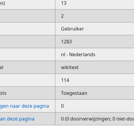
es)
13
2
Gebruiker
1283
nl - Nederlands
el
wikitext
114
ots
Toegestaan
ngen naar deze pagina
0
van deze pagina
0 (0 doorverwijzingen; 0 niet-do