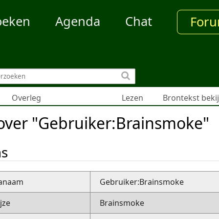
oeken
Agenda
Chat
For
Overleg
Lezen
Brontekst beki
over "Gebruiker:Brainsmoke"
ns
nanaam
Gebruiker:Brainsmoke
jze
Brainsmoke