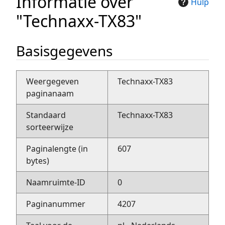
Informatie over
Hulp
"Technaxx-TX83"
Basisgegevens
Weergegeven
Technaxx-TX83
paginanaam
Standaard
Technaxx-TX83
sorteerwijze
Paginalengte (in
607
bytes)
Naamruimte-ID
0
Paginanummer
4207