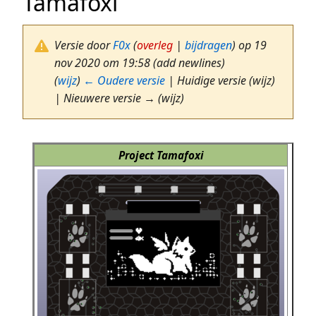
Tamafoxi
Versie door
F0x
(
overleg
|
bijdragen
)
op 19
nov 2020 om 19:58
(add newlines)
(
wijz
)
← Oudere versie
| Huidige versie (wijz)
| Nieuwere versie → (wijz)
Project Tamafoxi