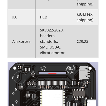
shipping)
€8.43 (ex.
JLC
PCB
shipping)
SK9822-2020,
headers,
AliExpress
standoffs,
€29.23
SMD USB-C,
vibratiemotor