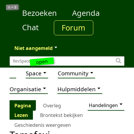
8
n =
Bezoeken
Agenda
Chat
Forum
Niet aangemeld
open
Space
Community
Organisatie
Hulpmiddelen
Handelingen
Pagina
Overleg
Lezen
Brontekst bekijken
Geschiedenis weergeven