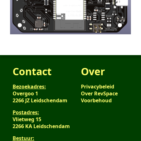
Contact
Over
Bezoekadres:
Privacybeleid
Overgoo 1
Over RevSpace
2266 JZ Leidschendam
Voorbehoud
Postadres:
Vlietweg 15
2266 KA Leidschendam
Bestuur: