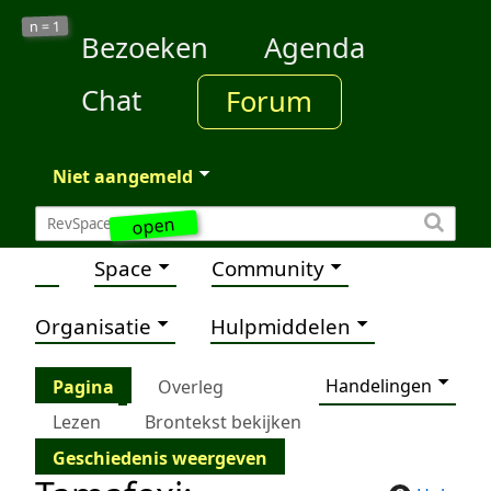
1
n =
Bezoeken
Agenda
Chat
Forum
Niet aangemeld
open
Space
Community
Organisatie
Hulpmiddelen
Handelingen
Pagina
Overleg
Lezen
Brontekst bekijken
Geschiedenis weergeven