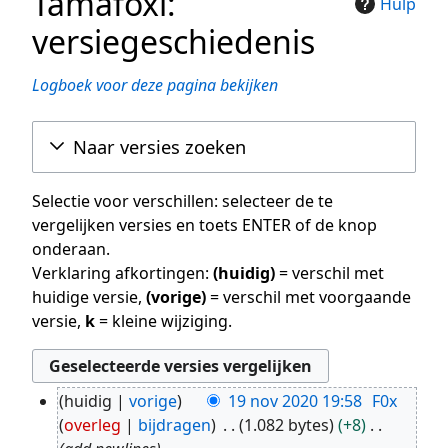
Tamafoxi:
Hulp
versiegeschiedenis
Logboek voor deze pagina bekijken
Naar versies zoeken
Selectie voor verschillen: selecteer de te
vergelijken versies en toets ENTER of de knop
onderaan.
Verklaring afkortingen:
(huidig)
= verschil met
huidige versie,
(vorige)
= verschil met voorgaande
versie,
k
= kleine wijziging.
huidig
vorige
19 nov 2020 19:58
F0x
19
overleg
bijdragen
1.082 bytes
+8
nov