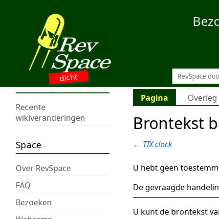
Bez
dicht
Pagina
Overleg
Recente
Brontekst b
wikiveranderingen
Space
←
TIX clock
U hebt geen toestemmi
Over RevSpace
FAQ
De gevraagde handelin
Bezoeken
U kunt de brontekst va