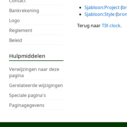
Contact
Sjabloon:Project
(
br
Bankrekening
Sjabloon:Style
(
bron
Logo
Terug naar
TIX clock
.
Reglement
Beleid
Hulpmiddelen
Verwijzingen naar deze
pagina
Gerelateerde wijzigingen
Speciale pagina's
Paginagegevens