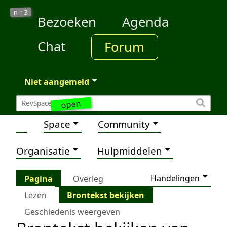
3
n =
Bezoeken
Agenda
Chat
Forum
Niet aangemeld
open
Space
Community
Organisatie
Hulpmiddelen
Handelingen
Pagina
Overleg
Lezen
Brontekst bekijken
Geschiedenis weergeven