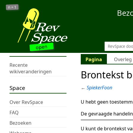
1
n =
Bez
open
Pagina
Overleg
Recente
Brontekst b
wikiveranderingen
Space
←
SpiekerFoon
U hebt geen toestemmi
Over RevSpace
FAQ
De gevraagde handelin
Bezoeken
U kunt de brontekst va