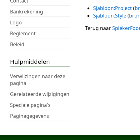
Contact
Sjabloon:Project
(
br
Bankrekening
Sjabloon:Style
(
bron
Logo
Terug naar
SpiekerFoo
Reglement
Beleid
Hulpmiddelen
Verwijzingen naar deze
pagina
Gerelateerde wijzigingen
Speciale pagina's
Paginagegevens