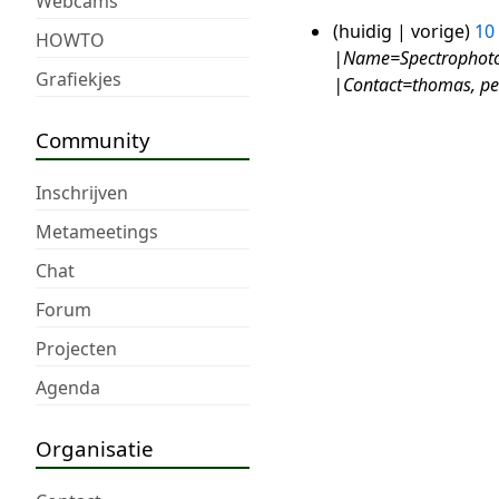
Webcams
huidig
vorige
10
10
HOWTO
|Name=Spectrophotom
feb
Grafiekjes
|Contact=thomas, pete
2020
Community
Inschrijven
Metameetings
Chat
Forum
Projecten
Agenda
Organisatie