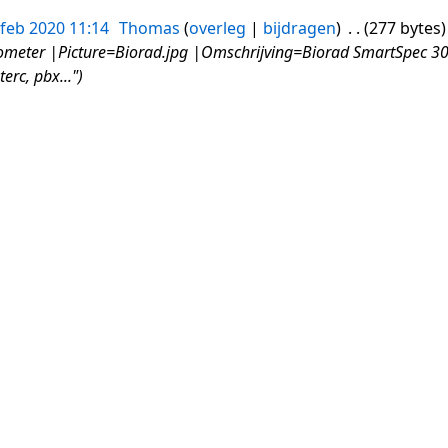
 feb 2020 11:14
Thomas
overleg
bijdragen
277 bytes
eter |Picture=Biorad.jpg |Omschrijving=Biorad SmartSpec 3000
rc, pbx..."