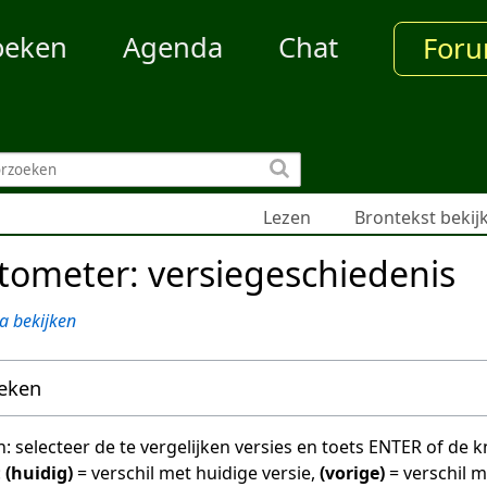
oeken
Agenda
Chat
For
Lezen
Brontekst bekij
tometer: versiegeschiedenis
a bekijken
oeken
en: selecteer de te vergelijken versies en toets ENTER of de
:
(huidig)
= verschil met huidige versie,
(vorige)
= verschil 