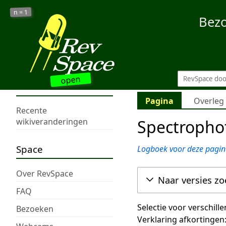
1
n =
Bez
open
Pagina
Overleg
Recente
Spectropho
wikiveranderingen
Space
Logboek voor deze pagin
Over RevSpace
Naar versies z
FAQ
Selectie voor verschill
Bezoeken
Verklaring afkortingen