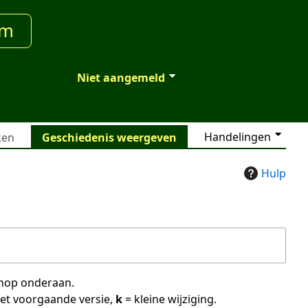
um
Niet aangemeld
Handelingen
ken
Geschiedenis weergeven
Hulp
 knop onderaan.
met voorgaande versie,
k
= kleine wijziging.