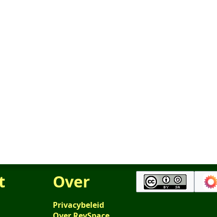
t
Over
Privacybeleid
Over RevSpace