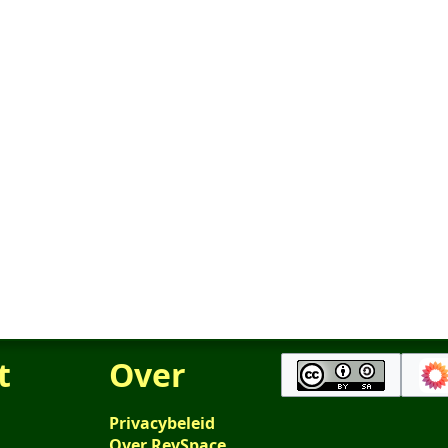
t
Over
Privacybeleid
Over RevSpace