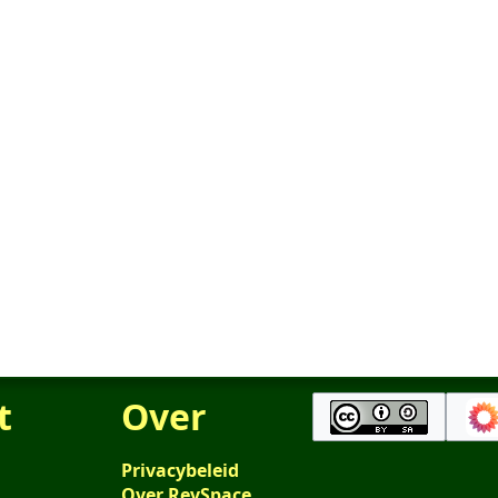
t
Over
Privacybeleid
Over RevSpace