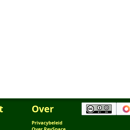
t
Over
Privacybeleid
Over RevSpace