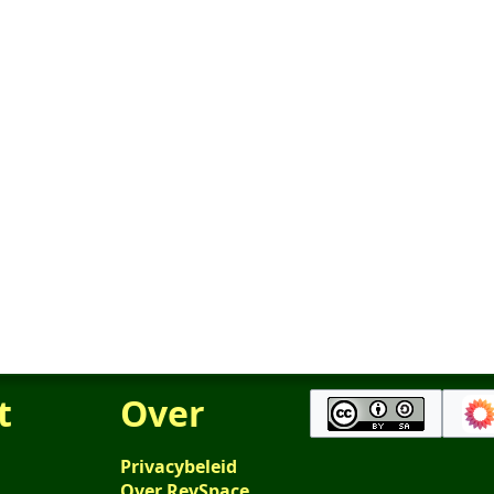
t
Over
Privacybeleid
Over RevSpace