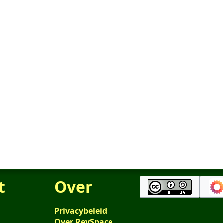
t
Over
Privacybeleid
Over RevSpace