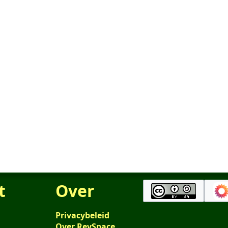
t
Over
Privacybeleid
Over RevSpace