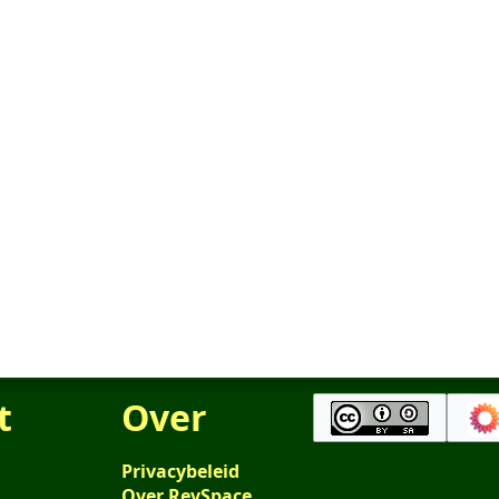
t
Over
Privacybeleid
Over RevSpace