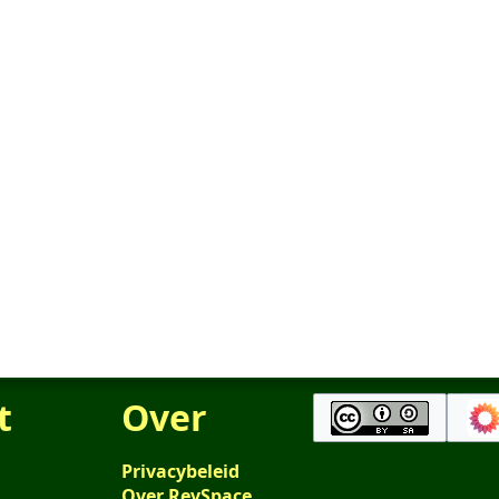
t
Over
Privacybeleid
Over RevSpace