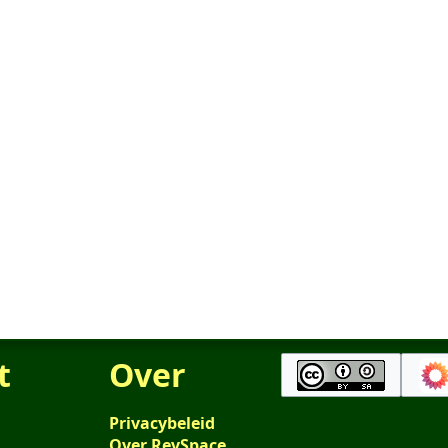
t
Over
Privacybeleid
Over RevSpace