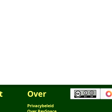
t
Over
Privacybeleid
Over RevSpace