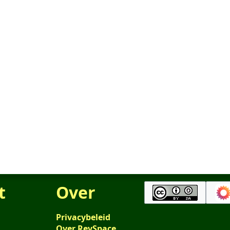
t
Over
Privacybeleid
Over RevSpace