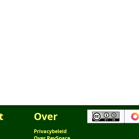
t
Over
Privacybeleid
Over RevSpace