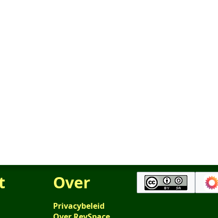
t
Over
Privacybeleid
Over RevSpace