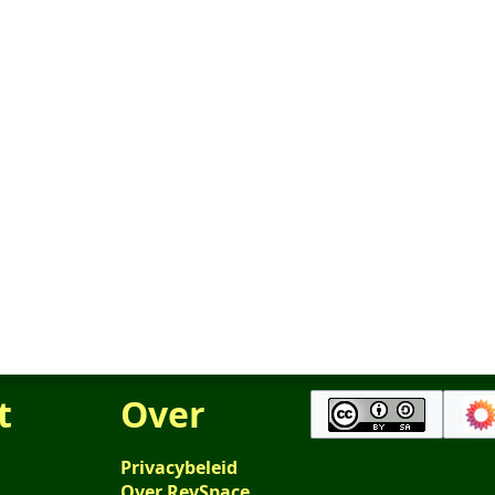
t
Over
Privacybeleid
Over RevSpace