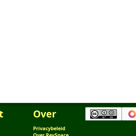
t
Over
Privacybeleid
Over RevSpace