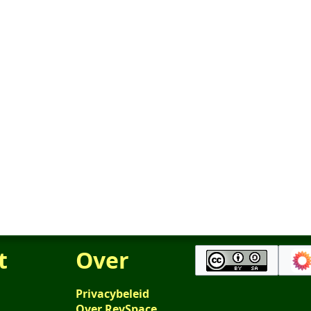
t
Over
Privacybeleid
Over RevSpace