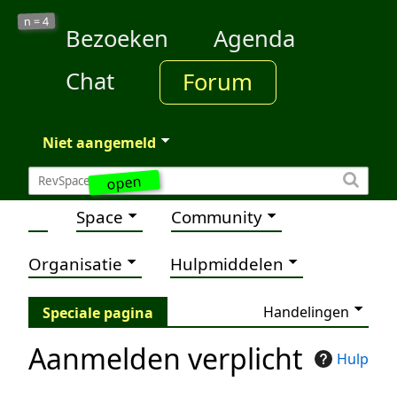
4
n =
Bezoeken
Agenda
Chat
Forum
Niet aangemeld
open
Space
Community
Organisatie
Hulpmiddelen
Handelingen
Speciale pagina
Aanmelden verplicht
Hulp