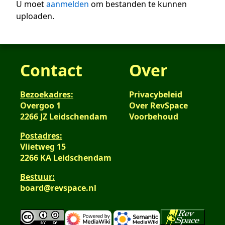
U moet
aanmelden
om bestanden te kunnen
uploaden.
Contact
Over
Bezoekadres:
Privacybeleid
Overgoo 1
Over RevSpace
2266 JZ Leidschendam
Voorbehoud
Postadres:
Vlietweg 15
2266 KA Leidschendam
Bestuur:
board@revspace.nl