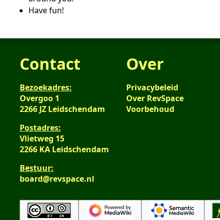
Have fun!
Contact
Over
Bezoekadres:
Privacybeleid
Overgoo 1
Over RevSpace
2266 JZ Leidschendam
Voorbehoud
Postadres:
Vlietweg 15
2266 KA Leidschendam
Bestuur:
board@revspace.nl