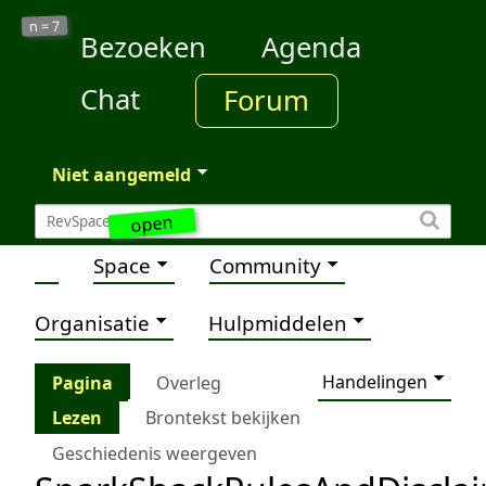
7
n =
Bezoeken
Agenda
Chat
Forum
Niet aangemeld
open
Space
Community
Organisatie
Hulpmiddelen
Handelingen
Pagina
Overleg
Lezen
Brontekst bekijken
Geschiedenis weergeven