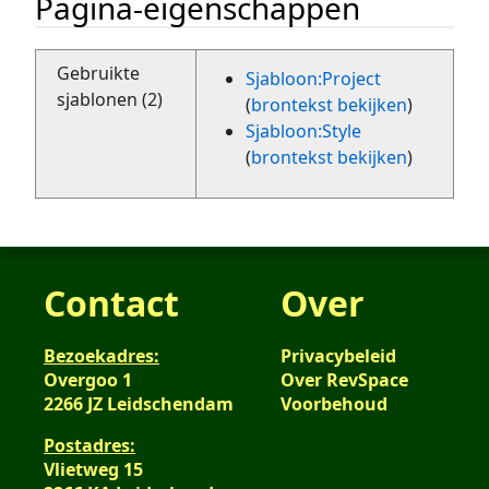
Pagina-eigenschappen
Gebruikte
Sjabloon:Project
sjablonen (2)
(
brontekst bekijken
)
Sjabloon:Style
(
brontekst bekijken
)
Contact
Over
Bezoekadres:
Privacybeleid
Overgoo 1
Over RevSpace
2266 JZ Leidschendam
Voorbehoud
Postadres:
Vlietweg 15