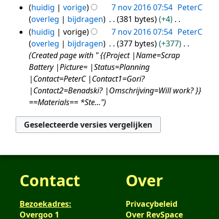
n
b
e
G
e
huidig
vorige
7 nov 2016 07:54
PeterC
n
v
e
n
e
r
overleg
bijdragen
381 bytes
+4
g
a
w
b
e
k
G
huidig
vorige
7 nov 2016 07:54
PeterC
s
t
e
e
n
i
e
overleg
bijdragen
377 bytes
+377
s
t
r
w
b
n
e
Created page with " {{Project |Name=Scrap
a
i
k
e
e
g
n
Battery |Picture= |Status=Planning
m
n
i
r
w
s
b
|Contact=PeterC |Contact1=Gori?
e
g
n
k
e
s
e
|Contact2=Benadski? |Omschrijving=Will work? }}
n
g
i
r
a
w
==Materials== *Ste..."
v
s
n
k
m
e
a
s
g
i
e
r
t
a
s
n
n
k
t
m
s
g
v
i
i
e
a
s
a
n
n
n
m
s
t
g
g
Contact
Over
v
e
a
t
s
a
n
m
i
s
t
Bezoekadres:
Privacybeleid
v
e
n
a
Overgoo 1
Over RevSpace
t
a
n
g
m