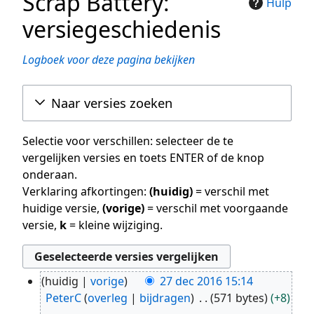
Scrap Battery:
Hulp
versiegeschiedenis
Logboek voor deze pagina bekijken
Naar versies zoeken
Selectie voor verschillen: selecteer de te
vergelijken versies en toets ENTER of de knop
onderaan.
Verklaring afkortingen:
(huidig)
= verschil met
huidige versie,
(vorige)
= verschil met voorgaande
versie,
k
= kleine wijziging.
huidig
vorige
27 dec 2016 15:14
27
PeterC
overleg
bijdragen
571 bytes
+8
dec