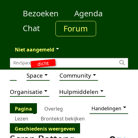
Bezoeken
Agenda
Chat
Forum
Niet aangemeld
dicht
Space
Community
Organisatie
Hulpmiddelen
Handelingen
Pagina
Overleg
Lezen
Brontekst bekijken
Geschiedenis weergeven