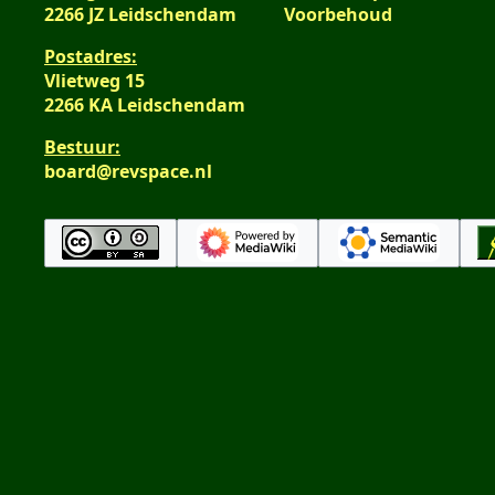
2266 JZ Leidschendam
Voorbehoud
i
t
v
e
n
t
a
n
Postadres:
g
i
t
v
Vlietweg 15
n
t
a
2266 KA Leidschendam
g
i
t
Bestuur:
n
t
board@revspace.nl
g
i
n
g