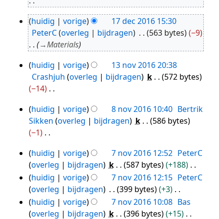
2016
G
huidig
vorige
17 dec 2016 15:30
e
17
PeterC
overleg
bijdragen
563 bytes
−9
e
dec
→
Materials
n
2016
b
huidig
vorige
13 nov 2016 20:38
13
e
Crashjuh
overleg
bijdragen
k
572 bytes
nov
w
−14
2016
e
G
r
huidig
vorige
8 nov 2016 10:40
Bertrik
e
8
k
Sikken
overleg
bijdragen
k
586 bytes
e
nov
i
−1
n
2016
n
G
b
g
huidig
vorige
7 nov 2016 12:52
PeterC
e
7
e
s
overleg
bijdragen
k
587 bytes
+188
e
nov
w
s
G
huidig
vorige
7 nov 2016 12:15
PeterC
n
2016
e
a
e
overleg
bijdragen
399 bytes
+3
b
r
m
e
G
huidig
vorige
7 nov 2016 10:08
Bas
e
k
e
n
e
overleg
bijdragen
k
396 bytes
+15
w
i