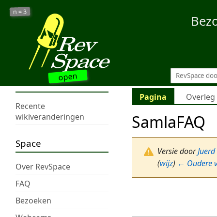
3
n =
Bez
open
Pagina
Overleg
Recente
SamlaFAQ
wikiveranderingen
Space
Versie door
Juerd
(
wijz
)
← Oudere v
Over RevSpace
FAQ
Bezoeken