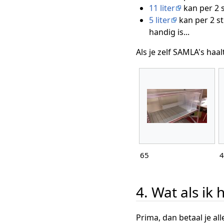
11 liter
kan per 2 s
5 liter
kan per 2 st
handig is...
Als je zelf SAMLA's haal
65
4
4. Wat als ik
Prima, dan betaal je all