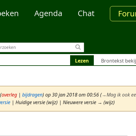
oeken
Agenda
Chat
For
Lezen
Brontekst beki
(
overleg
|
bijdragen
)
op 30 jan 2018 om 00:56
(
→
Mag ik ook e
ersie
| Huidige versie (wijz) | Nieuwere versie → (wijz)