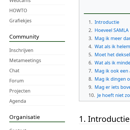
Webcams
HOWTO
Grafiekjes
1.
Introductie
2.
Hoeveel SAMLA k
Community
3.
Mag ik meer da
4.
Wat als ik helem
Inschrijven
5.
Moet het deksel
Metameetings
6.
Wat als ik mind
Chat
7.
Mag ik ook een
8.
Mag ik dingen o
Forum
9.
Mag er iets bov
Projecten
10.
Je hoeft niet z
Agenda
Organisatie
1. Introductie