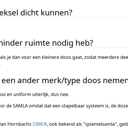
eksel dicht kunnen?
 minder ruimte nodig heb?
n als je dan voor een kleinere doos gaat, zodat meerdere d
.
k een ander merk/type doos neme
i en uniform uiterlijk, dus nee.
 de SAMLA omdat dat een stapelbaar systeem is, de dozen t
e van Hornbachs
DIRK
, ook bekend als "sjoemelsamla", ge