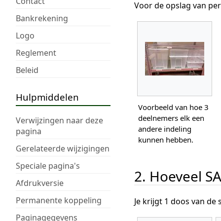
Contact
Voor de opslag van pe
Bankrekening
Logo
Reglement
Beleid
Hulpmiddelen
Voorbeeld van hoe 3
deelnemers elk een
Verwijzingen naar deze
andere indeling
pagina
kunnen hebben.
Gerelateerde wijzigingen
Speciale pagina's
2. Hoeveel SA
Afdrukversie
Permanente koppeling
Je krijgt 1 doos van de s
Paginagegevens