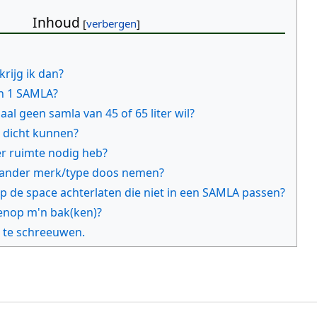
Inhoud
rijg ik dan?
n 1 SAMLA?
aal geen samla van 45 of 65 liter wil?
 dicht kunnen?
er ruimte nodig heb?
 ander merk/type doos nemen?
p de space achterlaten die niet in een SAMLA passen?
enop m'n bak(ken)?
o te schreeuwen.