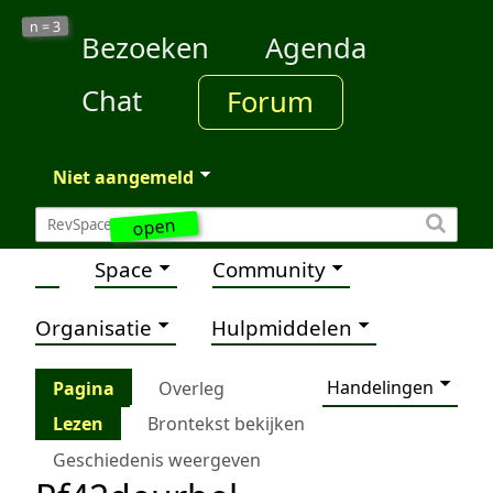
3
n =
Bezoeken
Agenda
Chat
Forum
Niet aangemeld
open
Space
Community
Organisatie
Hulpmiddelen
Handelingen
Pagina
Overleg
Lezen
Brontekst bekijken
Geschiedenis weergeven