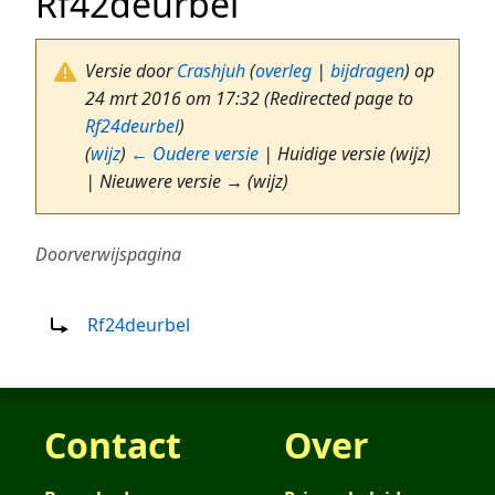
Rf42deurbel
Versie door
Crashjuh
(
overleg
|
bijdragen
)
op
24 mrt 2016 om 17:32
(Redirected page to
Rf24deurbel
)
(
wijz
)
← Oudere versie
| Huidige versie (wijz)
| Nieuwere versie → (wijz)
Doorverwijspagina
Doorverwijzing naar:
Rf24deurbel
Contact
Over