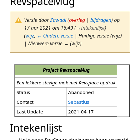
RevspaceMug
Versie door
Zawadi
(
overleg
|
bijdragen
)
op
17 apr 2021 om 16:49
(
→
Intekenlijst
)
(
wijz
)
← Oudere versie
| Huidige versie (wijz)
| Nieuwere versie → (wijz)
Project RevspaceMug
Een lekkere stevige mok met Revspace opdruk
Status
Abandoned
Contact
Sebastius
Last Update
2021-04-17
Intekenlijst