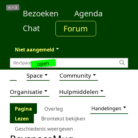
3
n =
Bezoeken
Agenda
Chat
Forum
Niet aangemeld
open
Space
Community
Organisatie
Hulpmiddelen
Handelingen
Pagina
Overleg
Lezen
Brontekst bekijken
Geschiedenis weergeven