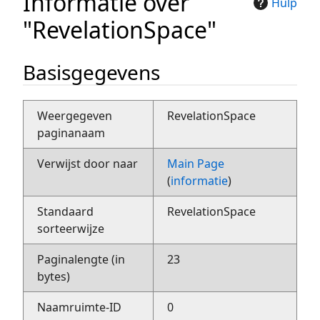
Informatie over
Hulp
"RevelationSpace"
Basisgegevens
Weergegeven
RevelationSpace
paginanaam
Verwijst door naar
Main Page
(
informatie
)
Standaard
RevelationSpace
sorteerwijze
Paginalengte (in
23
bytes)
Naamruimte-ID
0