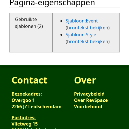
Pagina-eigenschappen
Gebruikte
Sjabloon:Event
sjablonen (2)
(
brontekst bekijken
)
Sjabloon:Style
(
brontekst bekijken
)
Contact
Over
Bezoekadres:
Privacybeleid
Overgoo 1
Over RevSpace
2266 JZ Leidschendam
Voorbehoud
Postadres:
Vlietweg 15