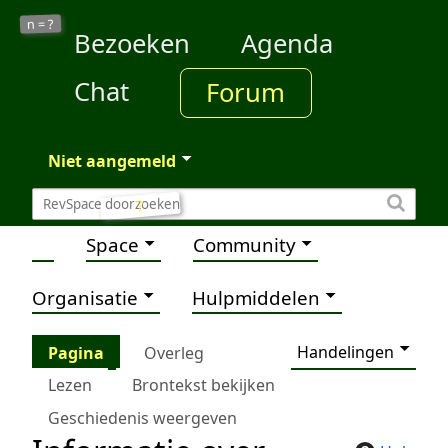
?
n =
Bezoeken
Agenda
Chat
Forum
Niet aangemeld
?
Space
Community
Organisatie
Hulpmiddelen
Handelingen
Pagina
Overleg
Lezen
Brontekst bekijken
Geschiedenis weergeven