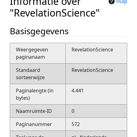
Informatie over
Hulp
"RevelationScience"
Basisgegevens
Weergegeven
RevelationScience
paginanaam
Standaard
RevelationScience
sorteerwijze
Paginalengte (in
4.441
bytes)
Naamruimte-ID
0
Paginanummer
572