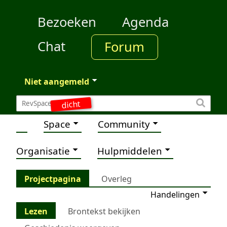
Bezoeken
Agenda
Chat
Forum
Niet aangemeld
dicht
Space
Community
Organisatie
Hulpmiddelen
Projectpagina
Overleg
Handelingen
Lezen
Brontekst bekijken