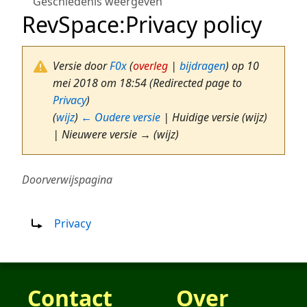
Geschiedenis weergeven
RevSpace
:
Privacy policy
Versie door
F0x
(
overleg
|
bijdragen
)
op 10
mei 2018 om 18:54
(Redirected page to
Privacy
)
(
wijz
)
← Oudere versie
| Huidige versie (wijz)
| Nieuwere versie → (wijz)
Doorverwijspagina
Doorverwijzing naar:
Privacy
Contact
Over