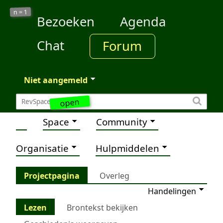
1
n =
Bezoeken
Agenda
Chat
Forum
Niet aangemeld
open
Space
Community
Organisatie
Hulpmiddelen
Projectpagina
Overleg
Handelingen
Lezen
Brontekst bekijken