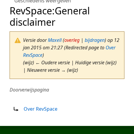
Geschiedenis weergeven
RevSpace
:
General
disclaimer
Versie door
Maxell
(
overleg
|
bijdragen
)
op 12
jan 2015 om 21:27
(Redirected page to
Over
RevSpace
)
(wijz) ← Oudere versie | Huidige versie (wijz)
| Nieuwere versie → (wijz)
Doorverwijspagina
Doorverwijzing naar:
Over RevSpace