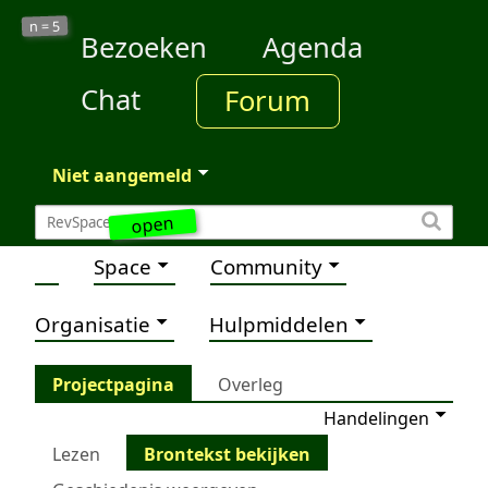
5
n =
Bezoeken
Agenda
Chat
Forum
Niet aangemeld
open
Space
Community
Organisatie
Hulpmiddelen
Projectpagina
Overleg
Handelingen
Lezen
Brontekst bekijken