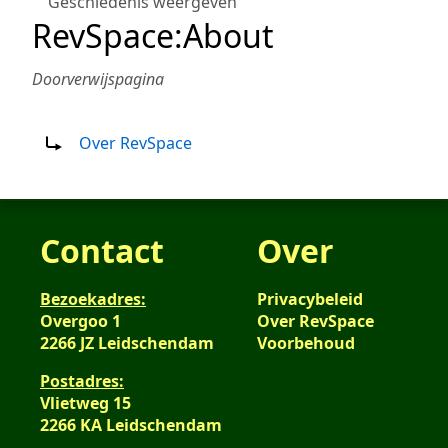
Geschiedenis weergeven
RevSpace
:
About
Doorverwijspagina
Doorverwijzing naar:
Over RevSpace
Contact
Over
Bezoekadres:
Privacybeleid
Overgoo 1
Over RevSpace
2266 JZ Leidschendam
Voorbehoud
Postadres:
Vlietweg 15
2266 KA Leidschendam