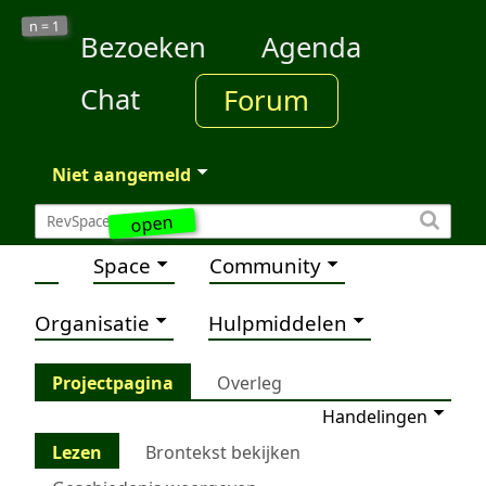
1
n =
Bezoeken
Agenda
Chat
Forum
Niet aangemeld
open
Space
Community
Organisatie
Hulpmiddelen
Projectpagina
Overleg
Handelingen
Lezen
Brontekst bekijken