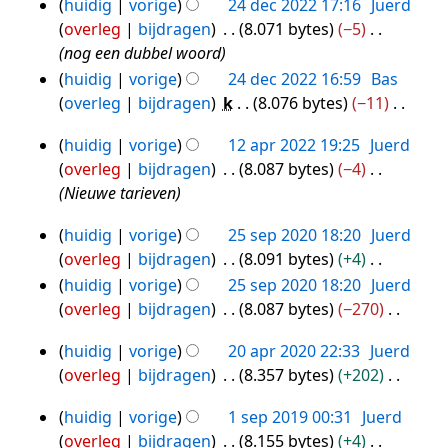
2023
huidig
vorige
24 dec 2022 17:16
Juerd
m
e
24
overleg
bijdragen
8.071 bytes
−5
e
e
dec
nog een dubbel woord
n
n
2022
huidig
vorige
24 dec 2022 16:59
Bas
v
b
overleg
bijdragen
k
8.076 bytes
−11
a
e
G
t
w
huidig
vorige
12 apr 2022 19:25
Juerd
e
12
t
e
overleg
bijdragen
8.087 bytes
−4
e
apr
i
r
Nieuwe tarieven
n
n
k
2022
b
g
i
huidig
vorige
25 sep 2020 18:20
Juerd
25
e
n
overleg
bijdragen
8.091 bytes
+4
sep
w
g
G
huidig
vorige
25 sep 2020 18:20
Juerd
2020
e
s
e
overleg
bijdragen
8.087 bytes
−270
r
s
e
G
k
a
huidig
vorige
20 apr 2020 22:33
Juerd
n
e
20
i
m
overleg
bijdragen
8.357 bytes
+202
b
e
apr
n
e
G
e
n
2020
g
huidig
vorige
1 sep 2019 00:31
Juerd
n
e
1
w
b
s
overleg
bijdragen
8.155 bytes
+4
v
e