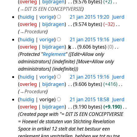
overleg
bijdragen
9.576 bytes
+2
a
s
n
jan
k
n
→
DIT IS EEN CONCEPTVERSIE
m
s
g
i
2015
g
huidig
vorige
21 jan 2015 19:20
Juerd
e
a
s
n
overleg
bijdragen
9.574 bytes
−32
n
m
s
g
→
Procedure
v
e
a
s
a
huidig
vorige
21 jan 2015 19:16
Juerd
n
m
s
t
overleg
bijdragen
k
9.606 bytes
0
v
e
a
t
Protected "
Reglement
" ([Edit=Allow only
a
n
m
i
administrators] (indefinite) [Move=Allow only
t
v
e
n
administrators] (indefinite))
t
a
n
g
i
huidig
vorige
21 jan 2015 19:16
Juerd
t
v
n
overleg
bijdragen
9.606 bytes
+416
t
a
g
→
Procedure
i
t
n
huidig
vorige
21 jan 2015 18:58
Juerd
t
g
overleg
bijdragen
9.190 bytes
+9.190
i
Created page with "= DIT IS EEN CONCEPTVERSIE
n
= Hoewel de statuten van Stichting Revelation
g
Space in artikel 12 stelt dat het bestuur een
reglement kan vaststellen, hebben we tot nu toe