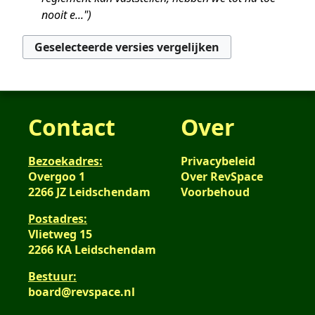
nooit e..."
Contact
Over
Bezoekadres:
Privacybeleid
Overgoo 1
Over RevSpace
2266 JZ Leidschendam
Voorbehoud
Postadres:
Vlietweg 15
2266 KA Leidschendam
Bestuur:
board@revspace.nl