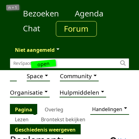
1
n =
Bezoeken
Agenda
Chat
Forum
Niet aangemeld
open
Space
Community
Organisatie
Hulpmiddelen
Handelingen
Pagina
Overleg
Lezen
Brontekst bekijken
Geschiedenis weergeven