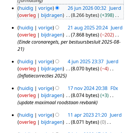
formatting
2026
huidig
vorige
26 jun 2026 00:32
Juerd
overleg
bijdragen
8.266 bytes
+398
G
huidig
vorige
21 aug 2025 20:24
Juerd
e
21
overleg
bijdragen
7.868 bytes
−202
e
aug
Einde coronaregels, per bestuursbesluit 2025-08-
n
2025
21
b
e
huidig
vorige
4 jun 2025 23:37
Juerd
4
w
overleg
bijdragen
8.070 bytes
−4
jun
e
Inflatiecorrecties 2025
2025
r
k
huidig
vorige
17 nov 2024 20:38
F0x
17
i
overleg
bijdragen
8.074 bytes
+3
nov
n
update maximaal roodstaan revbank
2024
g
s
huidig
vorige
11 apr 2023 21:20
Juerd
11
s
overleg
bijdragen
8.071 bytes
0
apr
a
G