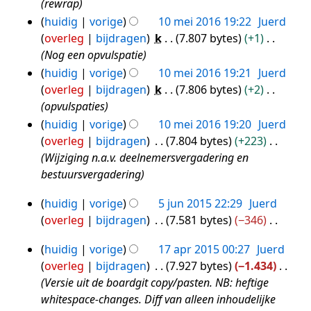
n
rewrap
t
n
n
2016
s
v
t
huidig
vorige
10 mei 2016 19:22
Juerd
b
g
s
a
i
overleg
bijdragen
k
7.807 bytes
+1
e
a
t
n
Nog een opvulspatie
w
m
t
g
huidig
vorige
10 mei 2016 19:21
Juerd
e
e
i
overleg
bijdragen
k
7.806 bytes
+2
r
n
n
opvulspaties
k
v
g
i
huidig
vorige
10 mei 2016 19:20
Juerd
a
n
overleg
bijdragen
7.804 bytes
+223
t
g
Wijziging n.a.v. deelnemersvergadering en
t
s
bestuursvergadering
i
s
n
huidig
vorige
5 jun 2015 22:29
Juerd
a
5
g
overleg
bijdragen
7.581 bytes
−346
m
jun
G
e
2015
huidig
vorige
17 apr 2015 00:27
Juerd
e
17
n
overleg
bijdragen
7.927 bytes
−1.434
e
apr
v
Versie uit de boardgit copy/pasten. NB: heftige
n
2015
a
whitespace-changes. Diff van alleen inhoudelijke
b
t