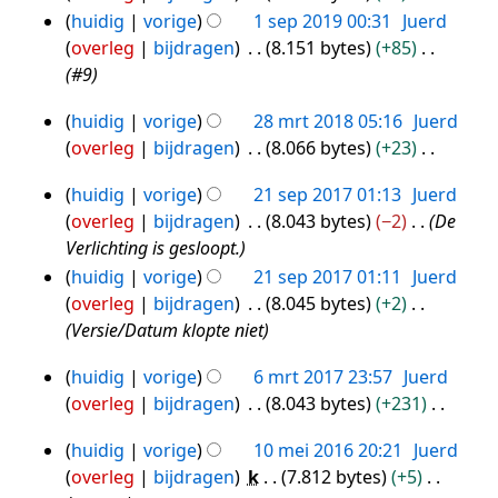
sep
e
e
s
G
a
huidig
vorige
1 sep 2019 00:31
Juerd
n
r
2019
w
a
e
t
overleg
bijdragen
8.151 bytes
+85
b
k
e
m
e
t
#9
e
i
r
e
n
i
w
n
k
huidig
vorige
28 mrt 2018 05:16
Juerd
n
b
n
28
e
g
i
overleg
bijdragen
8.066 bytes
+23
v
e
g
mrt
r
s
n
G
a
w
k
2018
s
g
huidig
vorige
21 sep 2017 01:13
Juerd
e
21
t
e
i
a
s
overleg
bijdragen
8.043 bytes
−2
De
e
t
sep
r
n
m
s
Verlichting is gesloopt.
n
i
k
2017
g
e
a
huidig
vorige
21 sep 2017 01:11
Juerd
b
n
i
s
n
m
overleg
bijdragen
8.045 bytes
+2
e
g
n
s
v
e
Versie/Datum klopte niet
w
g
a
a
n
e
s
m
t
huidig
vorige
6 mrt 2017 23:57
Juerd
v
6
r
s
e
t
overleg
bijdragen
8.043 bytes
+231
a
mrt
k
a
n
i
G
t
i
2017
m
huidig
vorige
10 mei 2016 20:21
Juerd
v
n
e
10
t
n
e
overleg
bijdragen
k
7.812 bytes
+5
a
g
e
i
mei
g