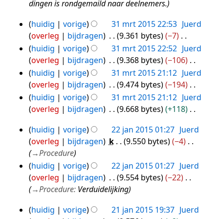
dingen is rondgemaild naar deelnemers.
e
t
w
i
huidig
vorige
31 mrt 2015 22:53
Juerd
31
e
n
overleg
bijdragen
9.361 bytes
−7
mrt
r
g
G
huidig
vorige
31 mrt 2015 22:52
Juerd
2015
k
e
overleg
bijdragen
9.368 bytes
−106
i
e
G
huidig
vorige
31 mrt 2015 21:12
Juerd
n
n
e
overleg
bijdragen
9.474 bytes
−194
g
b
e
G
huidig
vorige
31 mrt 2015 21:12
Juerd
s
e
n
e
overleg
bijdragen
9.668 bytes
+118
s
w
b
e
G
a
e
huidig
vorige
22 jan 2015 01:27
Juerd
e
n
e
22
m
r
overleg
bijdragen
k
9.550 bytes
−4
w
b
e
jan
e
k
→
Procedure
e
e
n
2015
n
i
r
huidig
vorige
22 jan 2015 01:27
Juerd
w
b
v
n
k
overleg
bijdragen
9.554 bytes
−22
e
e
a
g
i
→
Procedure
:
Verduidelijking
r
w
t
s
n
k
e
t
huidig
vorige
21 jan 2015 19:37
Juerd
s
g
21
i
r
i