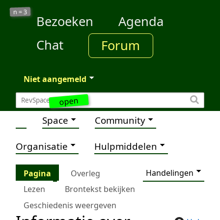
3
n =
Bezoeken
Agenda
Chat
Forum
Niet aangemeld
open
Space
Community
Organisatie
Hulpmiddelen
Handelingen
Pagina
Overleg
Lezen
Brontekst bekijken
Geschiedenis weergeven