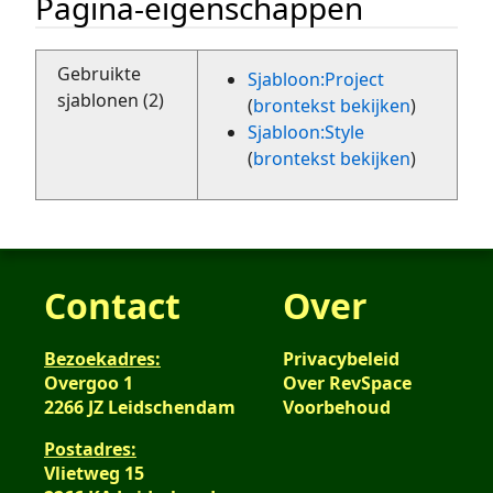
Pagina-eigenschappen
Gebruikte
Sjabloon:Project
sjablonen (2)
(
brontekst bekijken
)
Sjabloon:Style
(
brontekst bekijken
)
Contact
Over
Bezoekadres:
Privacybeleid
Overgoo 1
Over RevSpace
2266 JZ Leidschendam
Voorbehoud
Postadres:
Vlietweg 15