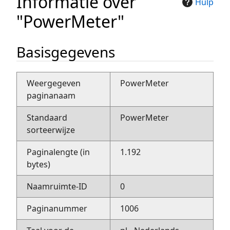
Informatie over
Hulp
"PowerMeter"
Basisgegevens
Weergegeven
PowerMeter
paginanaam
Standaard
PowerMeter
sorteerwijze
Paginalengte (in
1.192
bytes)
Naamruimte-ID
0
Paginanummer
1006