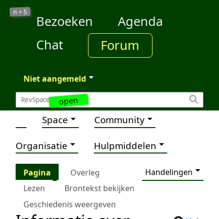
5
n =
Bezoeken
Agenda
Chat
Forum
Niet aangemeld
open
Space
Community
Organisatie
Hulpmiddelen
Handelingen
Pagina
Overleg
Lezen
Brontekst bekijken
Geschiedenis weergeven